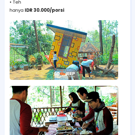
• Teh
hanya
IDR 30.000/porsi