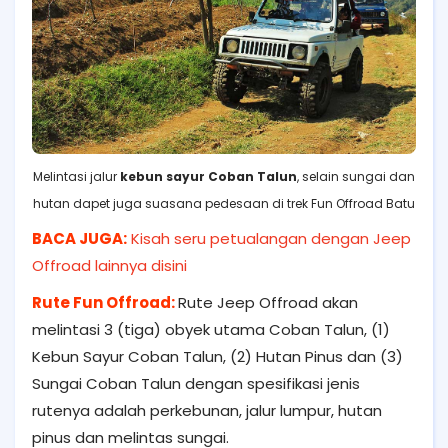
Melintasi jalur
kebun sayur Coban Talun
, selain sungai dan
hutan dapet juga suasana pedesaan di trek Fun Offroad Batu
BACA JUGA:
Kisah seru petualangan dengan Jeep
Offroad lainnya disini
Rute Fun Offroad:
Rute Jeep Offroad akan
melintasi 3 (tiga) obyek utama Coban Talun, (1)
Kebun Sayur Coban Talun, (2) Hutan Pinus dan (3)
Sungai Coban Talun dengan spesifikasi jenis
rutenya adalah perkebunan, jalur lumpur, hutan
pinus dan melintas sungai.