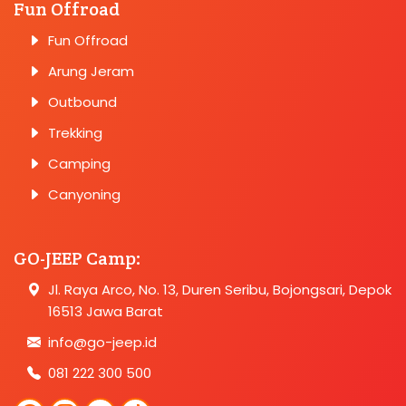
Fun Offroad
Fun Offroad
Arung Jeram
Outbound
Trekking
Camping
Canyoning
GO-JEEP Camp:
Jl. Raya Arco, No. 13, Duren Seribu, Bojongsari, Depok
16513 Jawa Barat
info@go-jeep.id
081 222 300 500