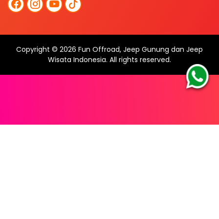
Copyright ©
2026
Fun Offroad, Jeep Gunung dan Jeep
Wisata Indonesia
. All rights reserved.