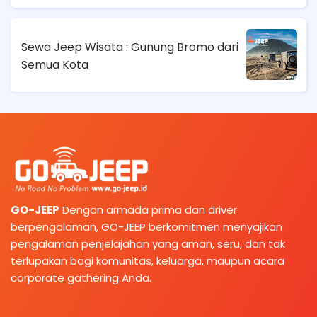
Sewa Jeep Wisata : Gunung Bromo dari
Semua Kota
GO-JEEP
Dengan armada prima dan driver
berpengalaman, GO-JEEP berkomitmen menyajikan
pengalaman penjelajahan yang aman, seru, dan tak
terlupakan bagi komunitas, keluarga, maupun acara
corporate gathering Anda.