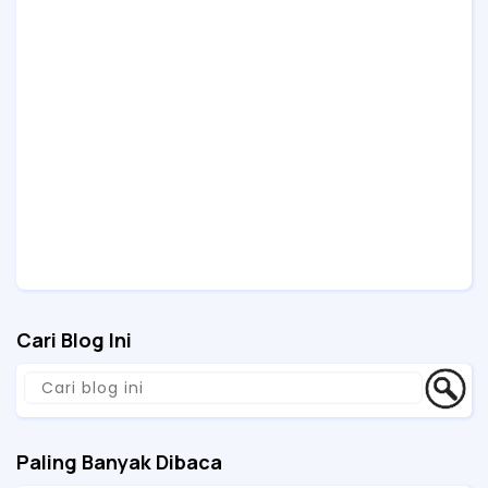
Cari Blog Ini
Paling Banyak Dibaca